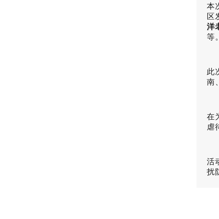
本
区
洋
等
此
南
在
虐
活
扰